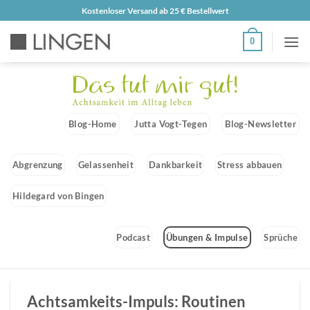
Zum
Kostenloser Versand ab 25 € Bestellwert
Inhalt
0
springen
Blog-Home
Jutta Vogt-Tegen
Blog-Newsletter
Abgrenzung
Gelassenheit
Dankbarkeit
Stress abbauen
Hildegard von Bingen
Podcast
Übungen & Impulse
Sprüche
Achtsamkeits-Impuls: Routinen