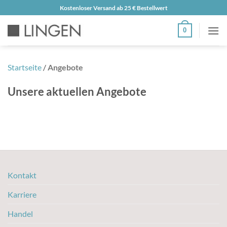
Zum
Kostenloser Versand ab 25 € Bestellwert
Inhalt
0
springen
Startseite
/
Angebote
Unsere aktuellen Angebote
Kontakt
Karriere
Handel