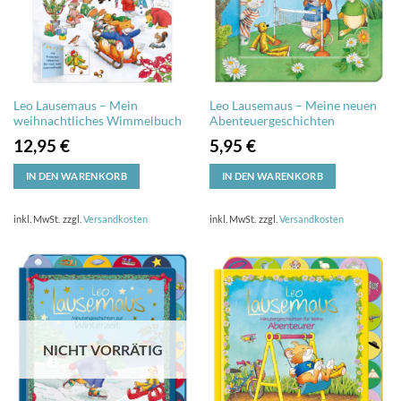
Leo Lausemaus – Mein
Leo Lausemaus – Meine neuen
weihnachtliches Wimmelbuch
Abenteuergeschichten
12,95
€
5,95
€
IN DEN WARENKORB
IN DEN WARENKORB
inkl. MwSt.
zzgl.
Versandkosten
inkl. MwSt.
zzgl.
Versandkosten
NICHT VORRÄTIG