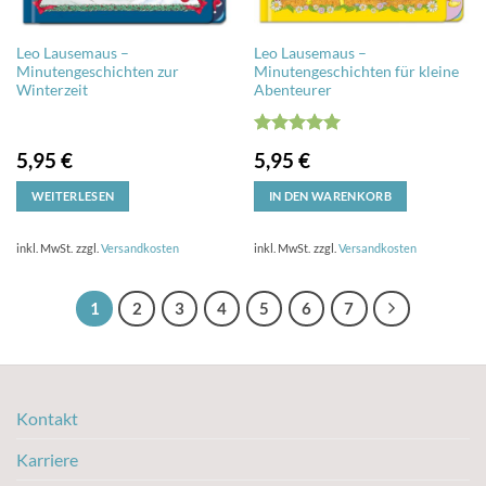
Leo Lausemaus –
Leo Lausemaus –
Minutengeschichten zur
Minutengeschichten für kleine
Winterzeit
Abenteurer
Bewertet
5,95
€
5,95
€
mit
5
von
5
WEITERLESEN
IN DEN WARENKORB
inkl. MwSt.
zzgl.
Versandkosten
inkl. MwSt.
zzgl.
Versandkosten
1
2
3
4
5
6
7
Kontakt
Karriere