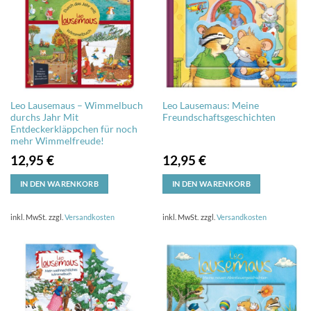
Leo Lausemaus – Wimmelbuch
Leo Lausemaus: Meine
durchs Jahr Mit
Freundschaftsgeschichten
Entdeckerkläppchen für noch
mehr Wimmelfreude!
12,95
€
12,95
€
IN DEN WARENKORB
IN DEN WARENKORB
inkl. MwSt.
zzgl.
Versandkosten
inkl. MwSt.
zzgl.
Versandkosten