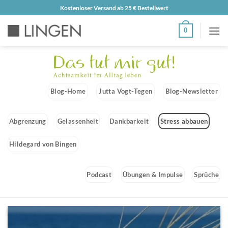
Zum
Kostenloser Versand ab 25 € Bestellwert
Inhalt
0
springen
Blog-Home
Jutta Vogt-Tegen
Blog-Newsletter
Abgrenzung
Gelassenheit
Dankbarkeit
Stress abbauen
Hildegard von Bingen
Podcast
Übungen & Impulse
Sprüche