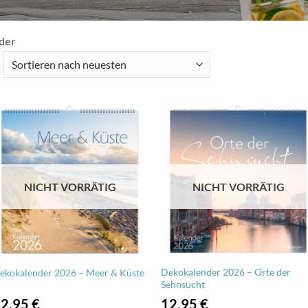
der
ach
tualität
rtiert
NICHT VORRÄTIG
NICHT VORRÄTIG
Dekokalender 2026 – Orte der
ekokalender 2026 – Meer & Küste
Sehnsucht
12,95
€
12,95
€