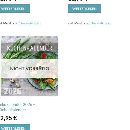
WEITERLESEN
WEITERLESEN
kl. MwSt.
zzgl.
Versandkosten
inkl. MwSt.
zzgl.
Versandkosten
NICHT VORRÄTIG
ekokalender 2026 –
üchenkalender
12,95
€
WEITERLESEN