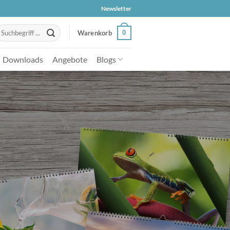
Newsletter
uche
0
Warenkorb
ach:
Downloads
Angebote
Blogs