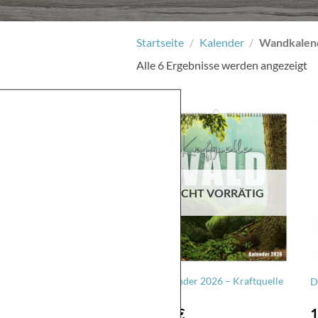
Startseite
/
Kalender
/
Wandkalen
N
Alle 6 Ergebnisse werden angezeigt
Ak
so
NICHT VORRÄTIG
Dekokalender 2026 – Kraftquelle
D
Wald
12,95
€