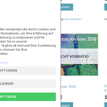
WEITERLESEN
inkl. MwSt.
zzgl.
Versandkosten
in
e Wir verwenden die durch Cookies und
nformationen, um Ihre Erfahrung auf
Nutzung zu analysieren und für
den Sie in unserer
16 Jahre alt sind und Ihre Zustimmung
en, müssen Sie Ihre
itten.
NICHT VORRÄTIG
OPTIONEN
BLEHNEN
D
Kunstkalender 2026
K
14,95
€
EPTIEREN
WEITERLESEN