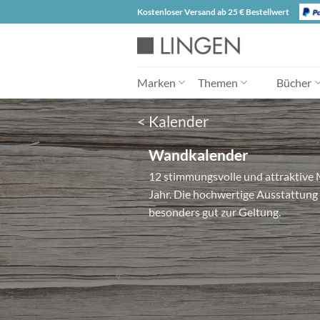
Zum
Kostenloser Versand ab 25 € Bestellwert
Inhalt
springen
Marken
Themen
Bücher
< Kalender
Wandkalender
12 stimmungsvolle und attraktive M
Jahr. Die hochwertige Ausstattung 
besonders gut zur Geltung.