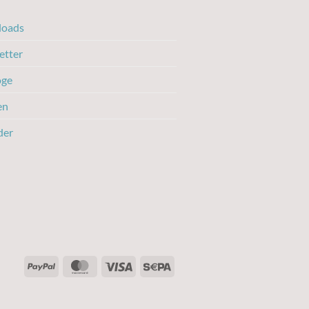
oads
etter
oge
en
der
PayPal
MasterCard
Visa
Sepa