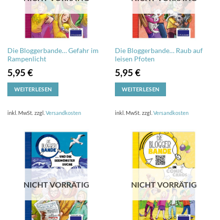
Die Bloggerbande… Gefahr im
Die Bloggerbande… Raub auf
Rampenlicht
leisen Pfoten
5,95
€
5,95
€
WEITERLESEN
WEITERLESEN
inkl. MwSt.
zzgl.
Versandkosten
inkl. MwSt.
zzgl.
Versandkosten
NICHT VORRÄTIG
NICHT VORRÄTIG