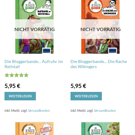
NICHT VORRÄTIG
NICHT VORRÄTIG
Die Bloggerbande… Aufruhr im
Die Bloggerbande… Die Rache
Reitstall
des Wikingers
Bewertet
5,95
€
5,95
€
mit
5
von
5
WEITERLESEN
WEITERLESEN
inkl. MwSt.
zzgl.
Versandkosten
inkl. MwSt.
zzgl.
Versandkosten