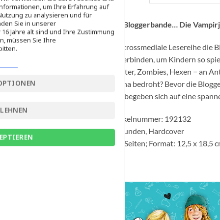
nformationen, um Ihre Erfahrung auf
Nutzung zu analysieren und für
den Sie in unserer
Die Bloggerbande… Die Vampir
16 Jahre alt sind und Ihre Zustimmung
en, müssen Sie Ihre
Die crossmediale Lesereihe die B
itten.
zu verbinden, um Kindern so spi
Geister, Zombies, Hexen − an Ant
OPTIONEN
Celina bedroht? Bevor die Blogge
und begeben sich auf eine spann
BLEHNEN
Artikelnummer: 192132
Gebunden, Hardcover
EPTIEREN
128 Seiten; Format: 12,5 x 18,5 