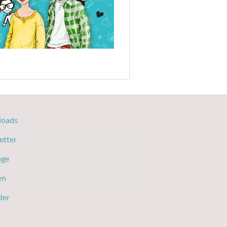
oads
etter
oge
en
der