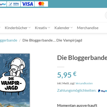
S
n
Kinderbücher
Kreativ
Kalender
Merchandise
oggerbande
/
Die Bloggerbande… Die Vampirjagd
Die Bloggerband
5,95
€
inkl. MwSt.
zzgl.
Versandkosten
Zahlungsmöglichkeiten:
Momentan ausverkauft