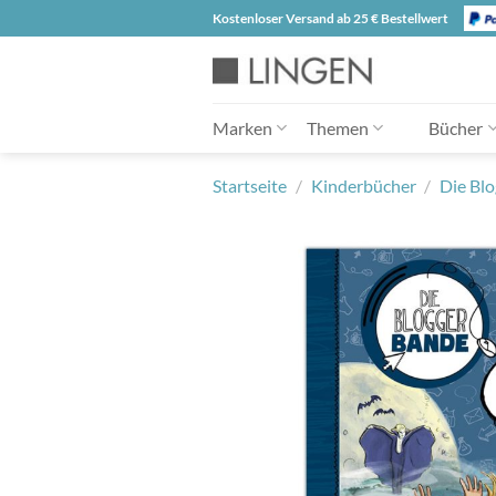
Zum
Kostenloser Versand ab 25 € Bestellwert
Inhalt
springen
Marken
Themen
Bücher
Startseite
/
Kinderbücher
/
Die Bl