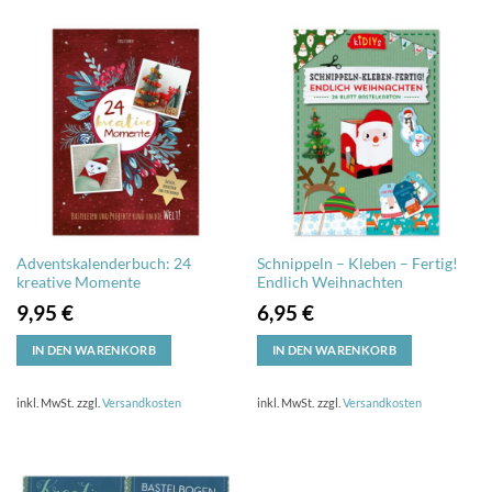
Adventskalenderbuch: 24
Schnippeln – Kleben – Fertig!
kreative Momente
Endlich Weihnachten
9,95
€
6,95
€
IN DEN WARENKORB
IN DEN WARENKORB
inkl. MwSt.
zzgl.
Versandkosten
inkl. MwSt.
zzgl.
Versandkosten