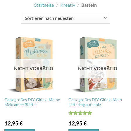
Startseite
/
Kreativ
/
Basteln
NICHT VORRÄTIG
NICHT VORRÄTIG
Ganz großes DIY-Glück: Meine
Ganz großes DIY-Glück: Mein
Makramee Blätter
Lettering auf Holz
Bewertet
12,95
€
12,95
€
mit
5
von
5