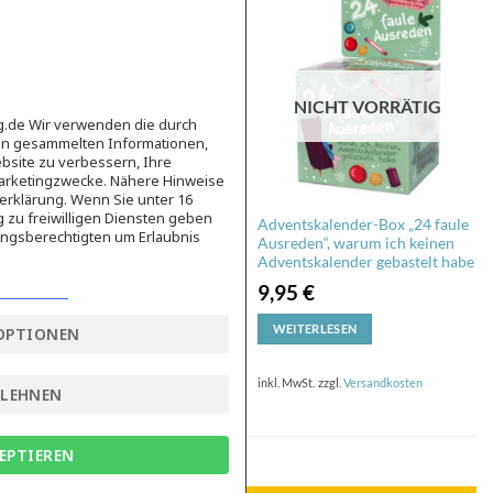
NICHT VORRÄTIG
NICHT VORRÄTIG
ag.de Wir verwenden die durch
en gesammelten Informationen,
bsite zu verbessern, Ihre
Marketingzwecke. Nähere Hinweise
erklärung. Wenn Sie unter 16
g zu freiwilligen Diensten geben
Adventskalender-Box „24 faule
Sprachkalender Englisch 2026
ngsberechtigten um Erlaubnis
Ausreden“, warum ich keinen
Adventskalender gebastelt habe
9,95
€
9,95
€
WEITERLESEN
WEITERLESEN
OPTIONEN
inkl. MwSt.
zzgl.
Versandkosten
inkl. MwSt.
zzgl.
Versandkosten
BLEHNEN
EPTIEREN