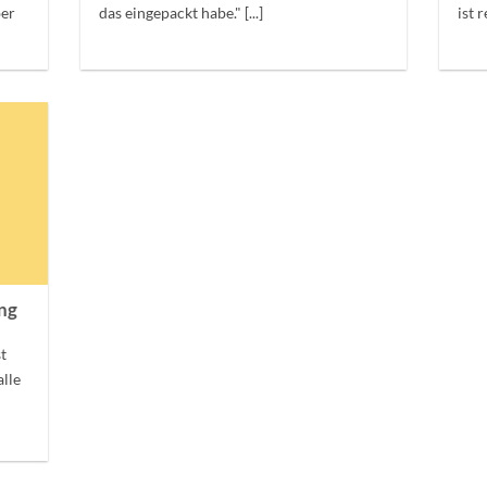
ber
das eingepackt habe." [...]
ist 
ng
st
lle