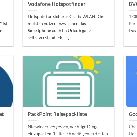
Vodafone Hotspotfinder
BVG
Hotspots für sicheres Gratis-WLAN Die
170
 ist
meisten nutzen inzwischen das
Berl
om
Smartphone auch im Urlaub ganz
Das [
selbstverständlich, [...]
et
PackPoint Reisepackliste
Goo
Nie wieder vergessen, wichtige Dinge
Übe
einzupacken "Hilfe, ich weiß genau das ich
Han