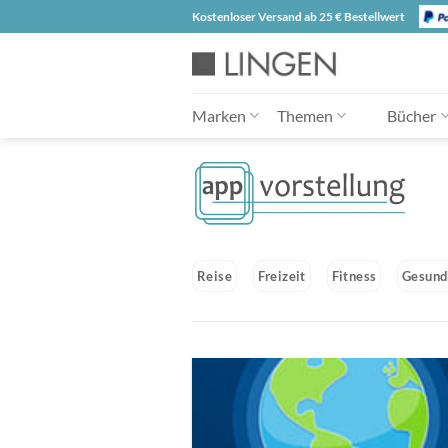
Zum
Kostenloser Versand ab 25 € Bestellwert
Inhalt
springen
Marken
Themen
Bücher
Reise
Freizeit
Fitness
Gesund