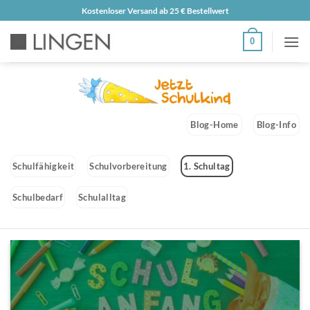
Zum
Kostenloser Versand ab 25 € Bestellwert
Inhalt
0
springen
Blog-Home
Blog-Info
Schulfähigkeit
Schulvorbereitung
1. Schultag
Schulbedarf
Schulalltag