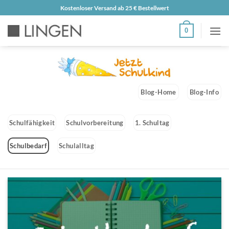
Zum
Kostenloser Versand ab 25 € Bestellwert
Inhalt
0
springen
Blog-Home
Blog-Info
Schulfähigkeit
Schulvorbereitung
1. Schultag
Schulbedarf
Schulalltag