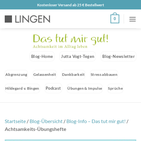
Zum
Kostenloser Versand ab 25 € Bestellwert
Inhalt
0
springen
Blog-Home
Jutta Vogt-Tegen
Blog-Newsletter
Abgrenzung
Gelassenheit
Dankbarkeit
Stress abbauen
Podcast
Hildegard v. Bingen
Übungen & Impulse
Sprüche
Startseite
/
Blog-Übersicht
/
Blog-Info – Das tut mir gut!
/
Achtsamkeits-Übungshefte