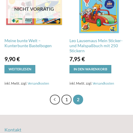
NICHT VORRÄTIG
Meine bunte Welt –
Leo Lausemaus Mein Sticker-
Kunterbunte Bastelbogen
und Malspaßbuch mit 250
Stickern
9,90
€
7,95
€
WEITERLESEN
IN DEN WARENKORB
inkl. MwSt.
zzgl.
Versandkosten
inkl. MwSt.
zzgl.
Versandkosten
1
2
Kontakt