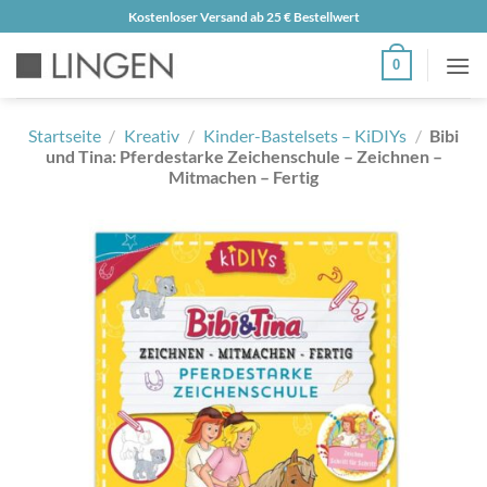
Zum
Kostenloser Versand ab 25 € Bestellwert
Inhalt
0
springen
Startseite
/
Kreativ
/
Kinder-Bastelsets – KiDIYs
/
Bibi
und Tina: Pferdestarke Zeichenschule – Zeichnen –
Mitmachen – Fertig