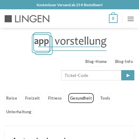
Zum
Kostenloser Versand ab 25 € Bestellwert
Inhalt
0
springen
Blog-Home
Blog-Info
Reise
Freizeit
Fitness
Gesundheit
Tools
Unterhaltung