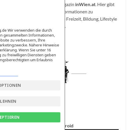
einen Link zum Online-Magazin
inWien.at
. Hier gibt
es weitere interessante Informationen zu
verschiedenen Themen wie Freizeit, Bildung, Lifestyle
oder Umwelt zu entdecken.
ag.de Wir verwenden die durch
en gesammelten Informationen,
bsite zu verbessern, Ihre
Marketingzwecke. Nähere Hinweise
erklärung. Wenn Sie unter 16
g zu freiwilligen Diensten geben
ngsberechtigten um Erlaubnis
OPTIONEN
BLEHNEN
EPTIEREN
Android