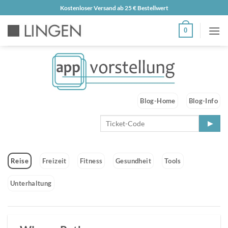
Zum
Kostenloser Versand ab 25 € Bestellwert
Inhalt
0
springen
Blog-Home
Blog-Info
Reise
Freizeit
Fitness
Gesundheit
Tools
Unterhaltung