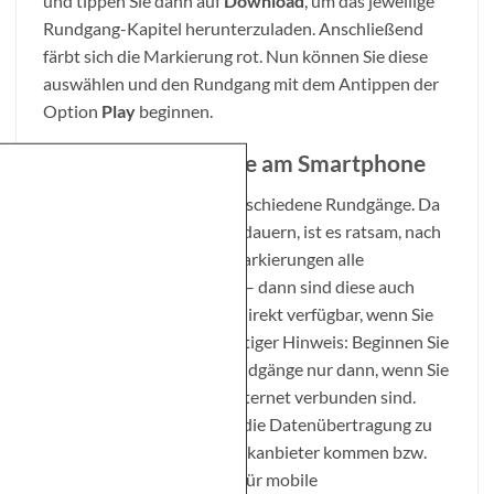
und tippen Sie dann auf
Download
, um das jeweilige
Rundgang-Kapitel herunterzuladen. Anschließend
färbt sich die Markierung rot. Nun können Sie diese
auswählen und den Rundgang mit dem Antippen der
Option
Play
beginnen.
Virtuelle Rundgänge am Smartphone
Insgesamt gibt es zwölf verschiedene Rundgänge. Da
die Downloads einige Zeit dauern, ist es ratsam, nach
Antippen der jeweiligen Markierungen alle
Rundgänge herunterladen – dann sind diese auch
ohne Internetverbindung direkt verfügbar, wenn Sie
sie nutzen wollen. Ein wichtiger Hinweis: Beginnen Sie
das Herunterladen der Rundgänge nur dann, wenn Sie
über ein WLAN mit dem Internet verbunden sind.
Andernfalls kann es durch die Datenübertragung zu
Kosten bei Ihrem Mobilfunkanbieter kommen bzw.
wird Ihr Datenkontingent für mobile