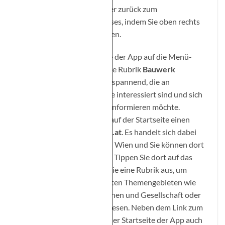
angezeigt. Sie kehren wieder zurück zum
Übersichtsbild des Rathauses, indem Sie oben rechts
auf das Home-Symbol tippen.
Wenn Sie auf der Startseite der App auf die Menü-
Schaltfläche tippen, wird die Rubrik
Bauwerk
verfügbar. Diese ist für alle spannend, die an
Architektur und Geschichte interessiert sind und sich
intensiv über das Rathaus informieren möchte.
Darüber hinaus finden Sie auf der Startseite einen
Link zum Stadtportal
Wien.at
. Es handelt sich dabei
um die mobile Website von Wien und Sie können dort
aktuelle Nachrichten lesen. Tippen Sie dort auf das
Menüsymbol und wählen Sie eine Rubrik aus, um
Informationen zu bestimmten Themengebieten wie
Kultur und Freizeit, Menschen und Gesellschaft oder
Politik und Verwaltung zu lesen. Neben dem Link zum
Stadtportal finden Sie auf der Startseite der App auch