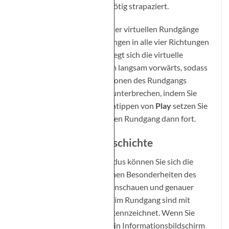
Internetverbindungen unnötig strapaziert.
Sie können sich innerhalb der virtuellen Rundgänge
mithilfe von Wischbewegungen in alle vier Richtungen
umblicken. Außerdem bewegt sich die virtuelle
Kamera in den Rundgängen langsam vorwärts, sodass
Sie nach und nach alle Stationen des Rundgangs
erreichen. Sie können dies unterbrechen, indem Sie
auf
Pause
tippen. Durch Antippen von
Play
setzen Sie
die Kamerafahrt im virtuellen Rundgang dann fort.
Architektur und Geschichte
Ein Hinweis: Im Pausenmodus können Sie sich die
Räume und architektonischen Besonderheiten des
Wiener Rathauses besser anschauen und genauer
erkunden. Einige Elemente im Rundgang sind mit
einer roten Markierung gekennzeichnet. Wenn Sie
darauf tippen, wird Ihnen ein Informationsbildschirm