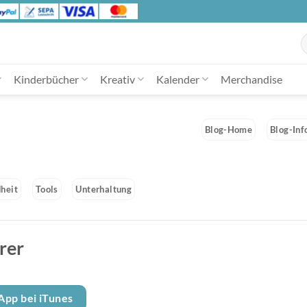
S
n
Kinderbücher
Kreativ
Kalender
Merchandise
Blog-Home
Blog-Inf
heit
Tools
Unterhaltung
rer
App bei iTunes