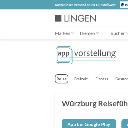
Zum
Kostenloser Versand ab 25 € Bestellwert
Inhalt
springen
Marken
Themen
Bücher
Reise
Freizeit
Fitness
Gesund
Würzburg Reisefüh
App bei Google Play