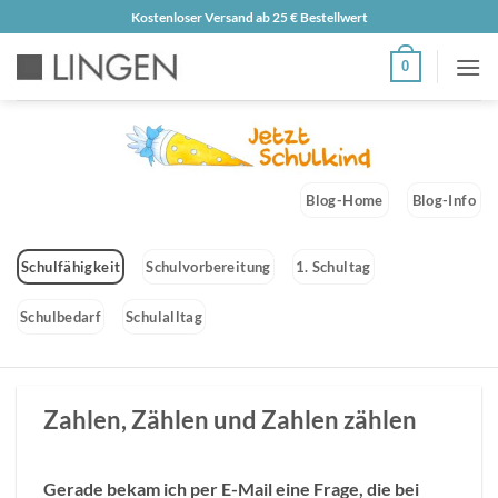
Zum
Kostenloser Versand ab 25 € Bestellwert
Inhalt
0
springen
Blog-Home
Blog-Info
Schulfähigkeit
Schulvorbereitung
1. Schultag
Schulbedarf
Schulalltag
Zahlen, Zählen und Zahlen zählen
Gerade bekam ich per E-Mail eine Frage, die bei