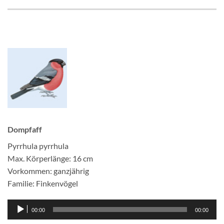
Dompfaff
Pyrrhula pyrrhula
Max. Körperlänge: 16 cm
Vorkommen: ganzjährig
Familie: Finkenvögel
Audio-
00:00
00:00
Player