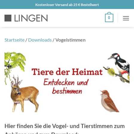
Zum
Kostenloser Versand ab 25 € Bestellwert
Inhalt
0
springen
Startseite
/
Downloads
/
Vogelstimmen
Hier finden Sie die Vogel- und Tierstimmen zum