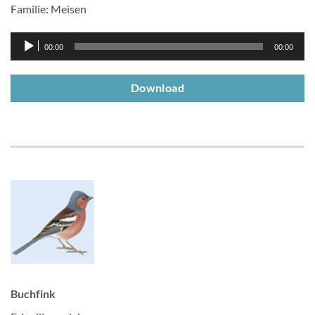
Familie: Meisen
Audio-
00:00
00:00
Player
Download
Buchfink