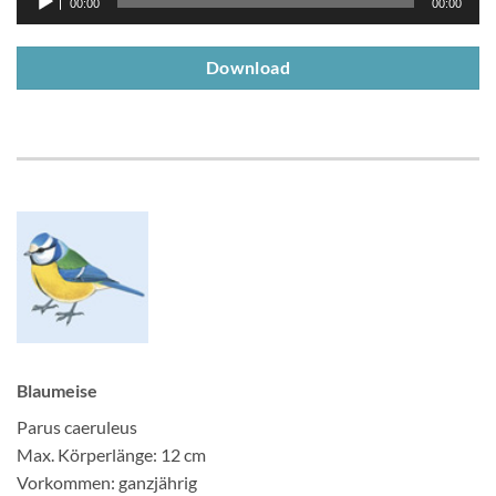
00:00
00:00
Player
Download
Blaumeise
Parus caeruleus
Max. Körperlänge: 12 cm
Vorkommen: ganzjährig