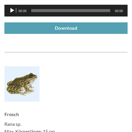
Audio-
00:00
00:00
Player
Download
Frosch
Rana sp.
Max. Körperlänge: 15 cm