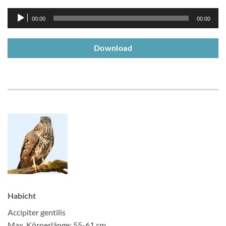
Audio-
00:00
00:00
Player
Download
Habicht
Accipiter gentilis
Max. Körperlänge: 55-61 cm