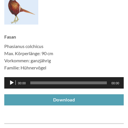
Fasan
Phasianus colchicus
Max. Körperlänge: 90 cm
Vorkommen: ganzjährig
Familie: Hühnervögel
Audio-
00:00
00:00
Player
Download