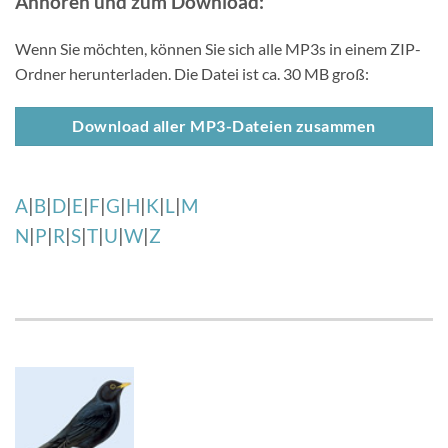
Anhören und zum Download:
Wenn Sie möchten, können Sie sich alle MP3s in einem ZIP-
Ordner herunterladen. Die Datei ist ca. 30 MB groß:
Download aller MP3-Dateien zusammen
A
|
B
|
D
|
E
|
F
|
G
|
H
|
K
|
L
|
M
N
|
P
|
R
|
S
|
T
|
U
|
W
|
Z