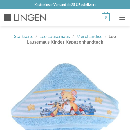
Zum
Kostenloser Versand ab 25 € Bestellwert
Inhalt
0
springen
Startseite
/
Leo Lausemaus
/
Merchandise
/
Leo
Lausemaus Kinder Kapuzenhandtuch