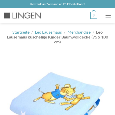
Zum
Kostenloser Versand ab 25 € Bestellwert
Inhalt
0
springen
Startseite
/
Leo Lausemaus
/
Merchandise
/
Leo
Lausemaus kuschelige Kinder Baumwolldecke (75 x 100
cm)