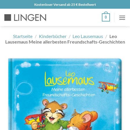
Zum
Kostenloser Versand ab 25 € Bestellwert
Inhalt
0
springen
Startseite
/
Kinderbücher
/
Leo Lausemaus
/
Leo
Lausemaus Meine allerbesten Freundschafts-Geschichten