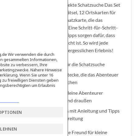
draußen. Alles für die perfekte Schatzsuche Das Set
enthält 10 mausestarke Rätsel, 12 Ortskarten für
die Verstecke und eine Schatzkarte, die das
Abenteuer perfekt macht. Eine Schritt-für-Schritt-
Anleitung und wertvolle Tipps sorgen dafür, dass
die Vorbereitung kinderleicht ist. So wird jede
Schatzsuche zu einem unvergesslichen Erlebnis!
ag.de Wir verwenden die durch
en gesammelten Informationen,
10 spannende Rätsel für die Schatzsuche
bsite zu verbessern, Ihre
Marketingzwecke. Nähere Hinweise
12 Ortskarten für Verstecke, die das Abenteuer
erklärung. Wenn Sie unter 16
g zu freiwilligen Diensten geben
abwechslungsreich machen
ngsberechtigten um Erlaubnis
Schatzkarte für echte kleine Abenteurer
Geeignet für drinnen und draußen
Einfach zu organisieren mit Anleitung und Tipps
OPTIONEN
für eine schnelle Vorbereitung
BLEHNEN
Leo Lausemaus – Der beste Freund für kleine