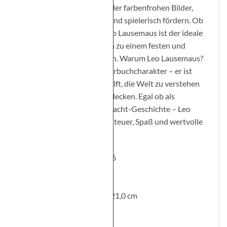
kindgerechten Texte und der farbenfrohen Bilder,
die die Fantasie anregen und spielerisch fördern. Ob
Mädchen oder Jungen, Leo Lausemaus ist der ideale
Begleiter, um das Vorlesen zu einem festen und
geliebten Ritual zu machen. Warum Leo Lausemaus?
Leo ist nicht nur ein Kinderbuchcharakter – er ist
ein Freund, der Kindern hilft, die Welt zu verstehen
und sie mit Freude zu entdecken. Egal ob als
Vorlesebuch oder Gute-Nacht-Geschichte – Leo
Lausemaus steht für Abenteuer, Spaß und wertvolle
Lernmomente im Alltag.
ISBN: 978-3-96347-415-6
Artikelnummer: 232143
Buch, Paperback
32 Seiten; Format: 28,0 x 21,0 cm