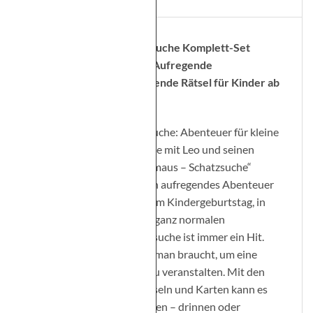
Beschreibung
Leo Lausemaus – Schatzsuche Komplett-Set
Startklar in 10 Minuten: Aufregende
Schatzsuchen und spannende Rätsel für Kinder ab
4 Jahren
Leo Lausemaus – Schatzsuche: Abenteuer für kleine
Entdecker Auf Schatzsuche mit Leo und seinen
Freunden Mit „Leo Lausemaus – Schatzsuche“
können sich Kinder auf ein aufregendes Abenteuer
begeben! Egal, ob auf einem Kindergeburtstag, in
den Ferien oder an einem ganz normalen
Nachmittag – eine Schatzsuche ist immer ein Hit.
Das Heft bietet alles, was man braucht, um eine
spannende Schatzsuche zu veranstalten. Mit den
schnell vorbereiteten Rätseln und Karten kann es
im Handumdrehen losgehen – drinnen oder