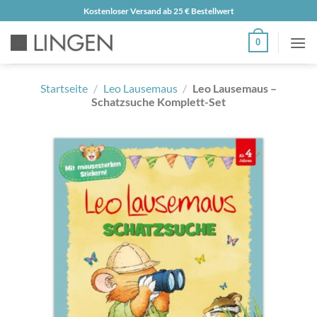
Zum
Kostenloser Versand ab 25 € Bestellwert
Inhalt
0
springen
Startseite
/
Leo Lausemaus
/
Leo Lausemaus –
Schatzsuche Komplett-Set