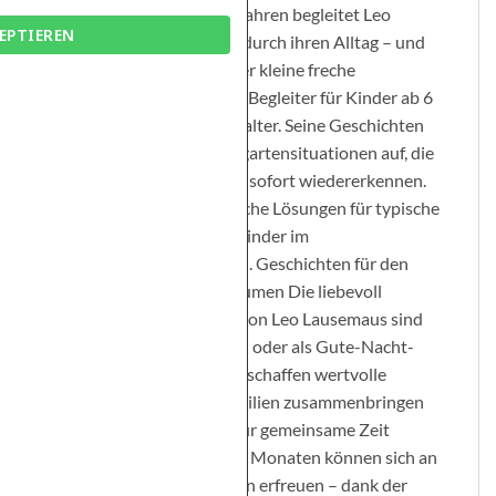
Abenteurer Seit über 20 Jahren begleitet Leo
EPTIEREN
Lausemaus die Kleinsten durch ihren Alltag – und
das mit großem Erfolg! Der kleine freche
Mäusejunge ist der ideale Begleiter für Kinder ab 6
Monaten bis ins Vorschulalter. Seine Geschichten
greifen alltägliche Kindergartensituationen auf, die
kleine Leser oder Zuhörer sofort wiedererkennen.
Dabei bietet Leo spielerische Lösungen für typische
Herausforderungen, die Kinder im
Kindergartenalter erleben. Geschichten für den
Alltag – Vorlesen und Träumen Die liebevoll
gestalteten Geschichten von Leo Lausemaus sind
perfekt für zwischendurch oder als Gute-Nacht-
Geschichten geeignet. Sie schaffen wertvolle
Vorlesemomente, die Familien zusammenbringen
und kleine Alltagsinseln für gemeinsame Zeit
schaffen. Auch Babys ab 6 Monaten können sich an
den fröhlichen Abenteuern erfreuen – dank der