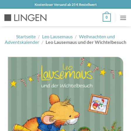
Zum
Kostenloser Versand ab 25 € Bestellwert
Inhalt
0
springen
Startseite
/
Leo Lausemaus
/
Weihnachten und
Adventskalender
/
Leo Lausemaus und der Wichtelbesuch