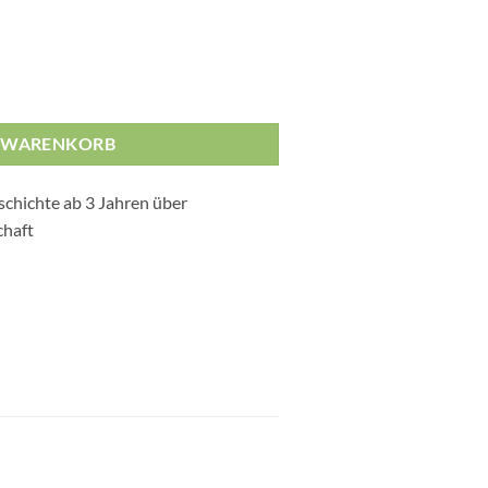
ttel Menge
N WARENKORB
chichte ab 3 Jahren über
chaft