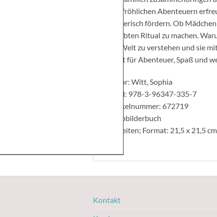
den fröhlichen Abenteuern erfreu
spielerisch fördern. Ob Mädchen 
geliebten Ritual zu machen. Waru
die Welt zu verstehen und sie m
steht für Abenteuer, Spaß und w
Autor: Witt, Sophia
ISBN: 978-3-96347-335-7
Artikelnummer: 672719
Pappbilderbuch
16 Seiten; Format: 21,5 x 21,5 cm
Kontakt