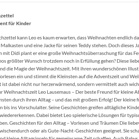
zettel
ent für Kinder
ettel kann Leo es kaum erwarten, dass Weihnachten endlich da is
Malkasten und eine Jacke für seinen Teddy stehen. Doch dieses Ja
it Didi plant er eine große Weihnachtsüberraschung für das Fe
Leos größter Wunsch trotzdem noch in Erfüllung gehen? Diese lieb
und die Magie der Weihnachtszeit. Mit ihren wunderschönen Illust
orlesen ein und stimmt die Kleinsten auf die Adventszeit und Wei
st dabei nicht nur herzerwärmend, sondern vermittelt auch wicht
zur Weihnachtszeit Leo Lausemaus – Der beste Freund für kleine A
nsten durch ihren Alltag – und das mit großem Erfolg! Der kleine 
 bis ins Vorschulalter. Seine Geschichten greifen alltägliche Kind
 wiedererkennen. Dabei bietet Leo spielerische Lösungen für typi
ben. Geschichten für den Alltag – Vorlesen und Träumen Die liebe
zwischendurch oder als Gute-Nacht-Geschichten geeignet. Sie sc
d kleine Alltagsinseln für gemeinsame Zeit schaffen. Auch Baby