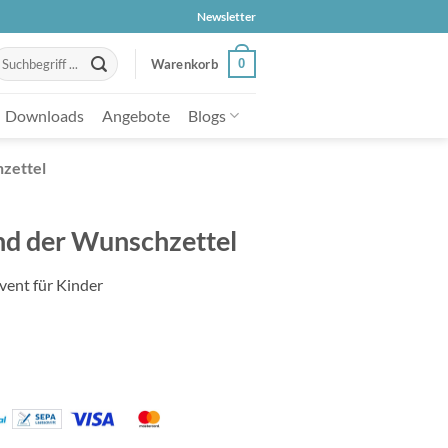
Newsletter
uche
0
Warenkorb
ach:
Downloads
Angebote
Blogs
zettel
nd der Wunschzettel
vent für Kinder