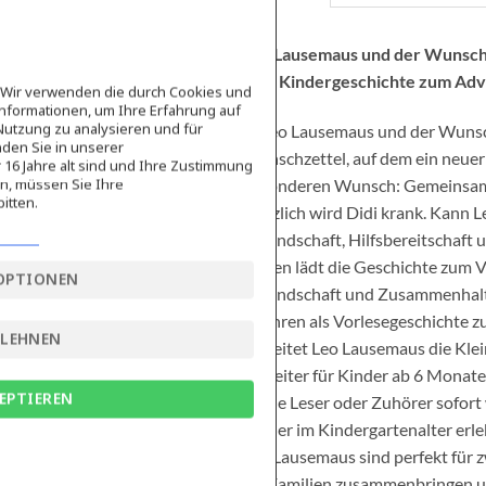
Leo Lausemaus und der Wunsch
Eine Kindergeschichte zum Adv
e Wir verwenden die durch Cookies und
nformationen, um Ihre Erfahrung auf
Nutzung zu analysieren und für
In Leo Lausemaus und der Wunschz
den Sie in unserer
Wunschzettel, auf dem ein neuer 
16 Jahre alt sind und Ihre Zustimmung
en, müssen Sie Ihre
besonderen Wunsch: Gemeinsam m
itten.
plötzlich wird Didi krank. Kann 
Freundschaft, Hilfsbereitschaft 
Texten lädt die Geschichte zum V
OPTIONEN
Freundschaft und Zusammenhalt i
3 Jahren als Vorlesegeschichte 
BLEHNEN
begleitet Leo Lausemaus die Klei
Begleiter für Kinder ab 6 Monaten
EPTIEREN
kleine Leser oder Zuhörer sofort
Kinder im Kindergartenalter erle
Leo Lausemaus sind perfekt für 
die Familien zusammenbringen un