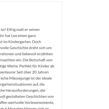
t! Eifrig malt er seinen
hr hat Leo einen ganz
st im Kindergarten. Doch
evolle Geschichte dreht sich um
rationen und liebevoll erzählten
hnachten ein. Die Botschaft von
ige Werte. Perfekt für Kinder ab
benteurer Seit über 20 Jahren
freche Mäusejunge ist der ideale
ergartensituationen auf, die
sche Herausforderungen, die
voll gestalteten Geschichten von
haffen wertvolle Vorlesemomente,
s ab 6 Monaten können sich an