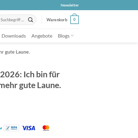
Newsletter
uche
0
Warenkorb
ach:
Downloads
Angebote
Blogs
hr gute Laune.
026: Ich bin für
 mehr gute Laune.