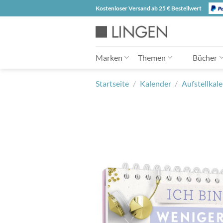
Zum
Kostenloser Versand ab 25 € Bestellwert
Inhalt
springen
Marken
Themen
Bücher
Startseite
/
Kalender
/
Aufstellkal