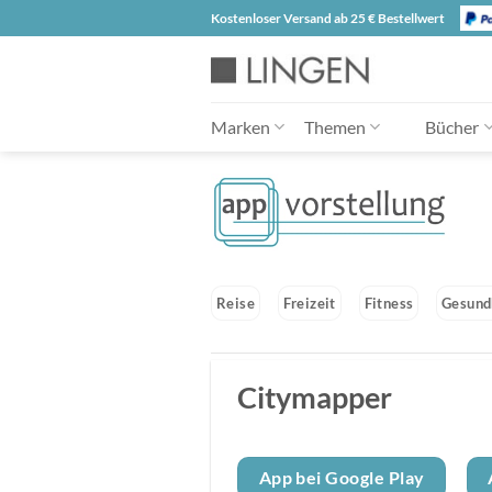
Zum
Kostenloser Versand ab 25 € Bestellwert
Inhalt
springen
Marken
Themen
Bücher
Reise
Freizeit
Fitness
Gesund
Citymapper
App bei Google Play