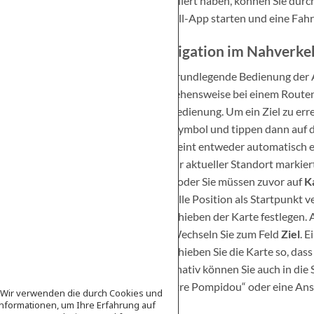
installiert haben, können Sie dur
Bestell-App starten und eine Fahr
Navigation im Nahverke
Die grundlegende Bedienung der A
Vorgehensweise bei einem Routenp
der Bedienung. Um ein Ziel zu erre
Pfeilsymbol und tippen dann auf d
erscheint entweder automatisch ei
der Ihr aktueller Standort markie
trägt oder Sie müssen zuvor auf
K
aktuelle Position als Startpunkt 
Verschieben der Karte festlegen. 
ein. Wechseln Sie zum Feld
Ziel
. 
Verschieben Sie die Karte so, das
Alternativ können Sie auch in die
„Centre Pompidou“ oder eine Ansc
e Wir verwenden die durch Cookies und
nformationen, um Ihre Erfahrung auf