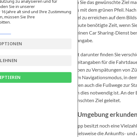
Nutzung zu analysieren und für
Wenn Sie das gewünschte Ziel mark
den Sie in unserer
rechts mit dem grünen Pfeil. Nac
16 Jahre alt sind und Ihre Zustimmung
en, müssen Sie Ihre
Ihr Ziel zu erreichen auf dem Bil
itten.
die Route benötigte Zeit, wenn Si
bzw. einen Car Sharing-Dienst be
Preisangabe.
OPTIONEN
Direkt darunter finden Sie verschi
BLEHNEN
mit Zeitangaben für die Fahrtdauer
Angaben zu Verspätungen von Züge
App im Navigationsmodus, in dem 
EPTIEREN
gehören auch die Fußwege zur Sta
sofern dies notwendig ist. An der
gewünschten Ziel geleitet.
Die Umgebung erkunde
Die App besitzt noch eine Vielzah
beispielsweise die Ankunfts- und 