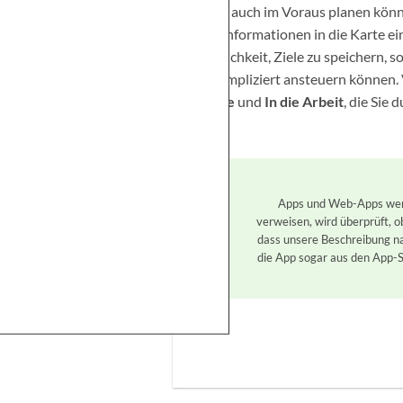
Fahrt auch im Voraus planen kön
Stauinformationen in die Karte ein
Möglichkeit, Ziele zu speichern, s
unkompliziert ansteuern können. 
Hause
und
In die Arbeit
, die Sie
Apps und Web-Apps werde
verweisen, wird überprüft, 
dass unsere Beschreibung na
die App sogar aus den App-S