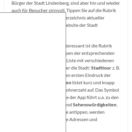
Bürger der Stadt Lindenberg, sind aber hin und wieder
auch für Besucher sinnvoll. Tippen Sie auf die Rubrik
Veranstaltungen
, um ein Verzeichnis aktueller
Veranstaltungen auf der Website der Stadt
aufzurufen.
Für Touristen besonders interessant ist die Rubrik
Stadtinfo
. Nach dem Antippen der entsprechenden
Schaltfläche erscheint eine Liste mit verschiedenen
Informationskategorien über die Stadt:
Stadttour
z. B.
gibt in 360-Grad-Fotos einen ersten Eindruck der
Stadt wieder,
Daten & Fakten
listet kurz und knapp
Daten wie Fläche und Einwohnerzahl auf. Das Symbol
Tourismus
auf der Startseite der App führt u.a. zu den
Kategorien
Ausflugsziele
und
Sehenswürdigkeiten
.
Wenn Sie einen der Einträge antippen, werden
entsprechende ausgewählte Adressen und
Anlaufpunkte angezeigt.