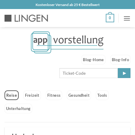
Zum
Kostenloser Versand ab 25 € Bestellwert
Inhalt
0
springen
Blog-Home
Blog-Info
Reise
Freizeit
Fitness
Gesundheit
Tools
Unterhaltung