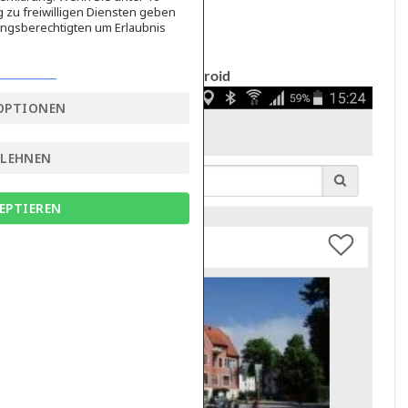
g zu freiwilligen Diensten geben
ngsberechtigten um Erlaubnis
Android
OPTIONEN
BLEHNEN
EPTIEREN