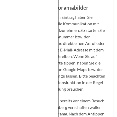
Navigation und Panoramabilder
Auf der Detailseite zu jedem Eintrag haben Sie
zahlreiche Möglichkeiten, die Kommunikation mit
dem jeweiligen Anbieter aufzunehmen. So starten Sie
durch Antippen der Telefonnummer bzw. der
entsprechenden Schaltfläche direkt einen Anruf oder
können über die angezeigte E-Mail-Adresse mit dem
Smartphone eine E-Mail schreiben. Wenn Sie auf
Route
berechnen
bzw.
Karte
tippen, haben Sie die
Möglichkeit, sich mithilfe von Google Maps bzw. der
App
Karten
zum Ziel führen zu lassen. Bitte beachten
Sie, dass Sie für die Navigationsfunktion in der Regel
eine aktive Internetverbindung brauchen.
Interessant für alle, die sich bereits vor einem Besuch
einen Eindruck über Lindenberg verschaffen wollen,
ist die Funktion
360° Panorama
. Nach dem Antippen