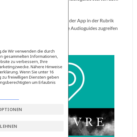
ggf. zunächst kaufen.
Auch über das Hauptmenü der App in der Rubrik
Empfang
können Sie auf die Audioguides zugreifen
bzw. diese kaufen.
ag.de Wir verwenden die durch
en gesammelten Informationen,
bsite zu verbessern, Ihre
Marketingzwecke. Nähere Hinweise
erklärung. Wenn Sie unter 16
g zu freiwilligen Diensten geben
ngsberechtigten um Erlaubnis
OPTIONEN
BLEHNEN