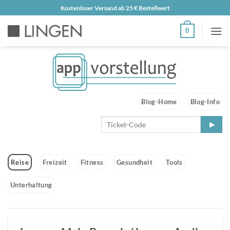
Zum
Kostenloser Versand ab 25 € Bestellwert
Inhalt
0
springen
Blog-Home
Blog-Info
Reise
Freizeit
Fitness
Gesundheit
Tools
Unterhaltung