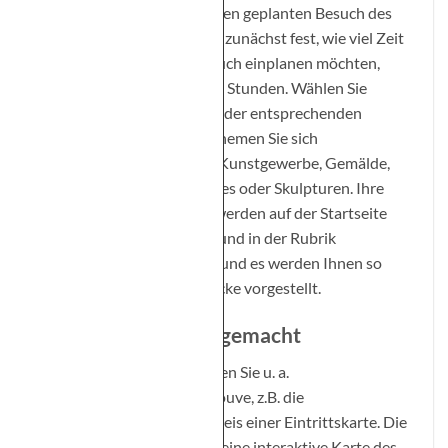
Ihre Voreinstellungen für den geplanten Besuch des
Louvre ein. Legen Sie dabei zunächst fest, wie viel Zeit
Sie für Ihren Museumsbesuch einplanen möchten,
weniger oder mehr als zwei Stunden. Wählen Sie
außerdem durch Antippen der entsprechenden
Schaltflächen für welche Themen Sie sich
interessieren: Altertümer, Kunstgewerbe, Gemälde,
die Geschichte des Schlosses oder Skulpturen. Ihre
hier gewählten Vorgaben werden auf der Startseite
der App – dem Empfang – und in der Rubrik
Entdecken
berücksichtigt und es werden Ihnen so
passende Ausstellungsstücke vorgestellt.
Orientierung leichtgemacht
In der Rubrik
Empfang
sehen Sie u. a.
Basisinformationen zum Louve, z.B. die
Öffnungszeiten und den Preis einer Eintrittskarte. Die
Rubrik
Orientierung
zeigt eine interaktive Karte des