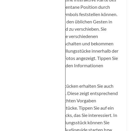
Louvre, in der Sie Ihre momentane Position durch
Aktivierung des Standortsymbols feststellen können.
Es ist möglich die Karte mit den üblichen Gesten in
der Größe zu verändern und zu verschieben. Sie
können außerdem durch die verschiedenen
Stockwerke des Museums schalten und bekommen
die jeweiligen Hauptausstellungsstücke innerhalb der
Karte in Form von kleinen Fotos angezeigt. Tippen Sie
darauf, um die entsprechenden Informationen
aufzurufen.
Infos zu den Ausstellungsstücken erhalten Sie auch
über die Rubrik
Entdecken
. Diese zeigt entsprechend
Ihrer bei
Mein Profil
gemachten Vorgaben
ausgewählte Ausstellungsstücke. Tippen Sie auf ein
Foto eines Ausstellungsstücks, das Sie interessiert. In
den Infos zu einem Ausstellungsstück können Sie
auch den entsprechenden Audioguide starten bzw.