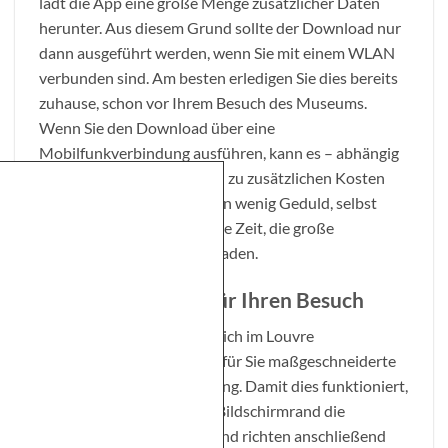
lädt die App eine große Menge zusätzlicher Daten
herunter. Aus diesem Grund sollte der Download nur
dann ausgeführt werden, wenn Sie mit einem WLAN
verbunden sind. Am besten erledigen Sie dies bereits
zuhause, schon vor Ihrem Besuch des Museums.
Wenn Sie den Download über eine
Mobilfunkverbindung ausführen, kann es – abhängig
von Ihrem Mobilfunktarif – zu zusätzlichen Kosten
kommen. Bitte haben Sie ein wenig Geduld, selbst
über WLAN dauert es einige Zeit, die große
Datenmengen herunterzuladen.
Maßgeschneidert für Ihren Besuch
Die App hilft Ihnen dabei, sich im Louvre
zurechtzufinden und stellt für Sie maßgeschneiderte
Informationen zur Verfügung. Damit dies funktioniert,
aktivieren Sie am unteren Bildschirmrand die
Schaltfläche
Mein Profil
, und richten anschließend