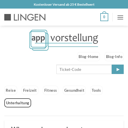
Zum
Kostenloser Versand ab 25 € Bestellwert
Inhalt
0
springen
Blog-Home
Blog-Info
Reise
Freizeit
Fitness
Gesundheit
Tools
Unterhaltung