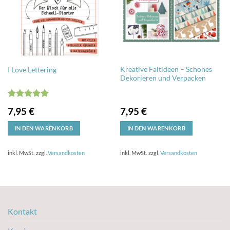
Kreative Faltideen – Schönes
I Love Lettering
Dekorieren und Verpacken
Bewertet
7,95
€
7,95
€
mit
5
von
5
IN DEN WARENKORB
IN DEN WARENKORB
inkl. MwSt.
zzgl.
Versandkosten
inkl. MwSt.
zzgl.
Versandkosten
Kontakt