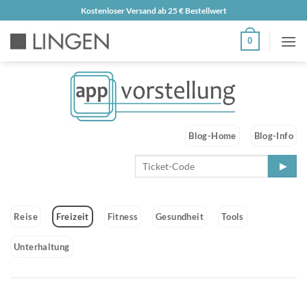
Zum
Kostenloser Versand ab 25 € Bestellwert
Inhalt
0
springen
Blog-Home
Blog-Info
Reise
Freizeit
Fitness
Gesundheit
Tools
Unterhaltung