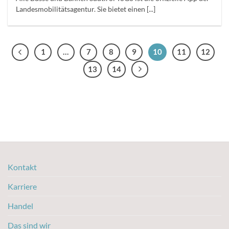
Landesmobilitätsagentur. Sie bietet einen [...]
1
…
7
8
9
10
11
12
13
14
Kontakt
Karriere
Handel
Das sind wir