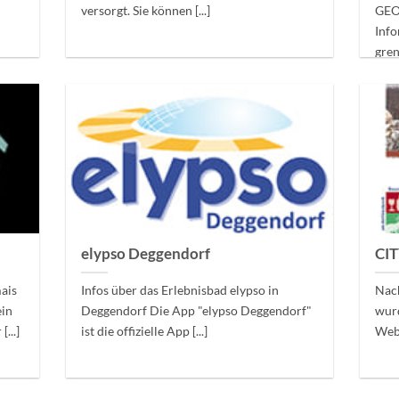
versorgt. Sie können [...]
GEO
Inf
gre
"GE
elypso Deggendorf
CIT
ais
Infos über das Erlebnisbad elypso in
Nach
ein
Deggendorf Die App "elypso Deggendorf"
wurd
...]
ist die offizielle App [...]
Web-