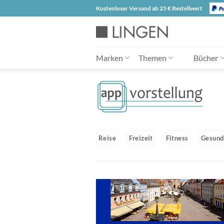
Zum
Kostenloser Versand ab 25 € Bestellwert
Inhalt
springen
Marken
Themen
Bücher
Reise
Freizeit
Fitness
Gesund