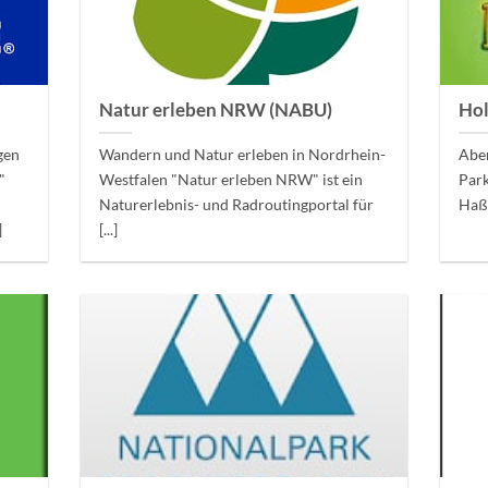
Natur erleben NRW (NABU)
Hol
gen
Wandern und Natur erleben in Nordrhein-
Aben
"
Westfalen "Natur erleben NRW" ist ein
Park
Naturerlebnis- und Radroutingportal für
Haßl
]
[...]