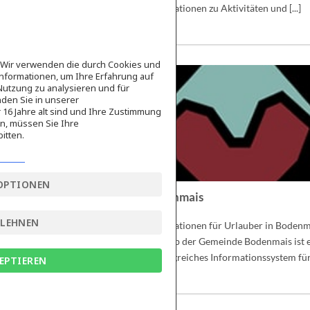
Informationen zu Aktivitäten und [...]
e Wir verwenden die durch Cookies und
nformationen, um Ihre Erfahrung auf
Nutzung zu analysieren und für
den Sie in unserer
16 Jahre alt sind und Ihre Zustimmung
en, müssen Sie Ihre
itten.
OPTIONEN
Bodenmais
BLEHNEN
Informationen für Urlauber in Bodenm
Die App der Gemeinde Bodenmais ist 
umfangreiches Informationssystem für [
EPTIEREN