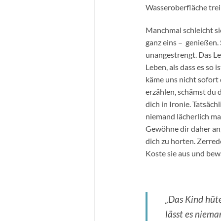
Wasseroberfläche treib
Manchmal schleicht sic
ganz eins – genießen.
unangestrengt. Das Leb
Leben, als dass es so 
käme uns nicht sofort
erzählen, schämst du d
dich in Ironie. Tatsäch
niemand lächerlich mac
Gewöhne dir daher an,
dich zu horten. Zerred
Koste sie aus und bewa
„Das Kind hüte
lässt es niema