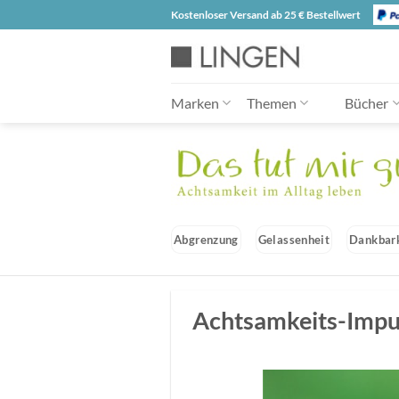
Zum
Kostenloser Versand ab 25 € Bestellwert
Inhalt
springen
Marken
Themen
Bücher
Abgrenzung
Gelassenheit
Dankbar
Achtsamkeits-Impul