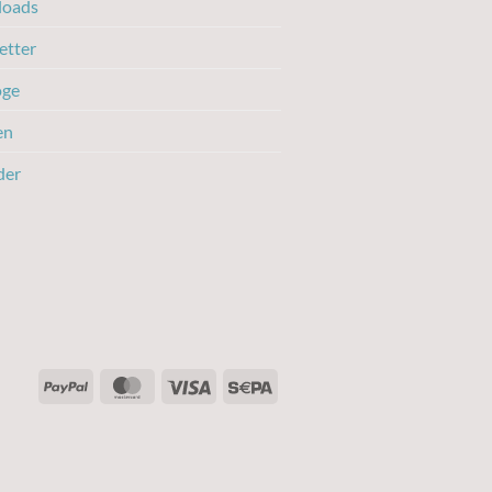
oads
etter
oge
en
der
PayPal
MasterCard
Visa
Sepa