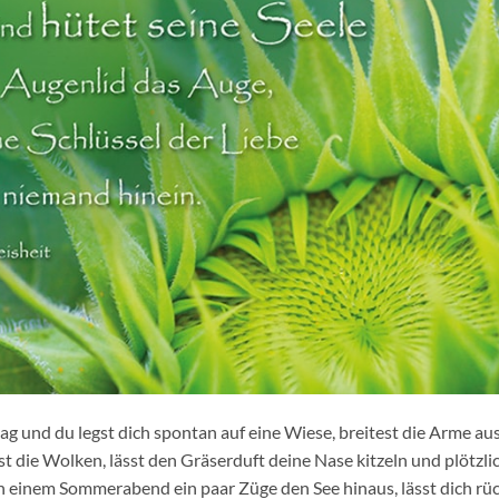
ag und du legst dich spontan auf eine Wiese, breitest die Arme aus
 die Wolken, lässt den Gräserduft deine Nase kitzeln und plötzlic
einem Sommerabend ein paar Züge den See hinaus, lässt dich rück