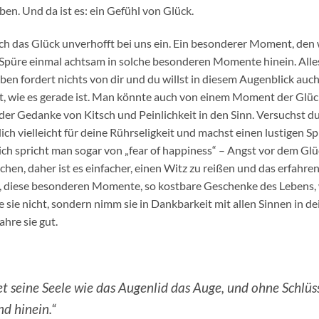
en. Und da ist es: ein Gefühl von Glück.
h das Glück unverhofft bei uns ein. Ein besonderer Moment, den w
 Spüre einmal achtsam in solche besonderen Momente hinein. Alles
en fordert nichts von dir und du willst in diesem Augenblick auc
ist, wie es gerade ist. Man könnte auch von einem Moment der Glüc
 der Gedanke von Kitsch und Peinlichkeit in den Sinn. Versuchst 
ich vielleicht für deine Rührseligkeit und machst einen lustigen S
lich spricht man sogar von „fear of happiness“ – Angst vor dem Glüc
hen, daher ist es einfacher, einen Witz zu reißen und das erfahre
 diese besonderen Momente, so kostbare Geschenke des Lebens, w
e sie nicht, sondern nimm sie in Dankbarkeit mit allen Sinnen in d
hre sie gut.
t seine Seele wie das Augenlid das Auge, und ohne Schlüss
nd hinein.“