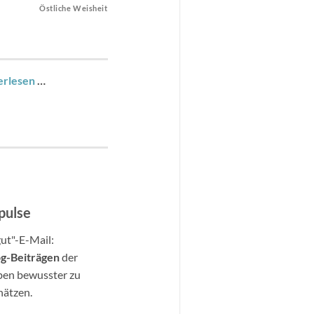
Östliche Weisheit
erlesen
…
pulse
gut"-E-Mail:
og-Beitr
ä
gen
der
ben bewusster zu
hätzen.