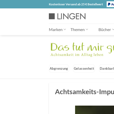
Zum
Kostenloser Versand ab 25 € Bestellwert
Inhalt
springen
Marken
Themen
Bücher
Abgrenzung
Gelassenheit
Dankbar
Achtsamkeits-Impu