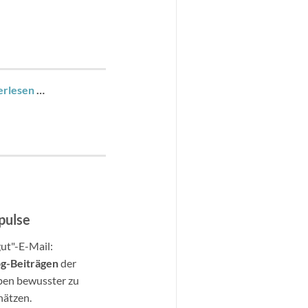
erlesen
…
pulse
gut"-E-Mail:
og-Beitr
ä
gen
der
ben bewusster zu
hätzen.