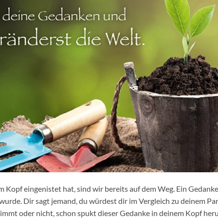
im Kopf eingenistet hat, sind wir bereits auf dem Weg. Ein Gedanke 
wurde. Dir sagt jemand, du würdest dir im Vergleich zu deinem Pa
immt oder nicht, schon spukt dieser Gedanke in deinem Kopf he