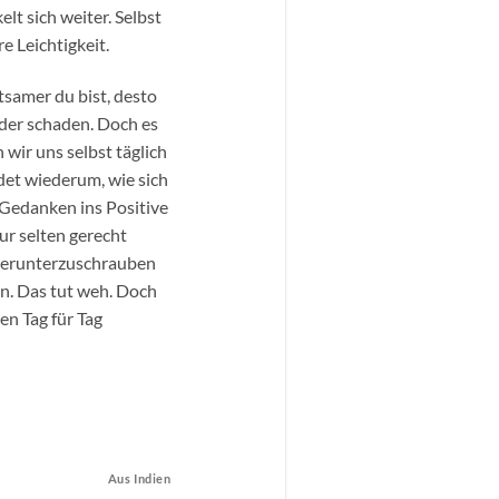
lt sich weiter. Selbst
e Leichtigkeit.
tsamer du bist, desto
der schaden. Doch es
ir uns selbst täglich
idet wiederum, wie sich
 Gedanken ins Positive
ur selten gerecht
n herunterzuschrauben
en. Das tut weh. Doch
n Tag für Tag
Aus Indien