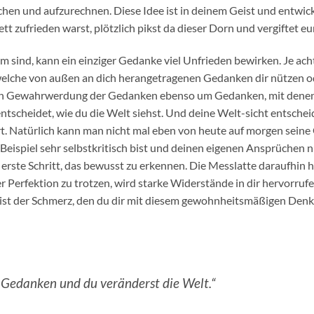
chen und aufzurechnen. Diese Idee ist in deinem Geist und entwicke
t zufrieden warst, plötzlich pikst da dieser Dorn und vergiftet eur
 sind, kann ein einziger Gedanke viel Unfrieden bewirken. Je ach
 welche von außen an dich herangetragenen Gedanken dir nützen o
en Gewahrwerdung der Gedanken ebenso um Gedanken, mit denen w
entscheidet, wie du die Welt siehst. Und deine Welt-sicht entsche
rt. Natürlich kann man nicht mal eben von heute auf morgen seine
eispiel sehr selbstkritisch bist und deinen eigenen Ansprüchen n
der erste Schritt, das bewusst zu erkennen. Die Messlatte daraufhi
r Perfektion zu trotzen, wird starke Widerstände in dir hervorruf
ist der Schmerz, den du dir mit diesem gewohnheitsmäßigen Denke
 Gedanken und du veränderst die Welt.“