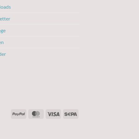
oads
etter
oge
en
der
PayPal
MasterCard
Visa
Sepa