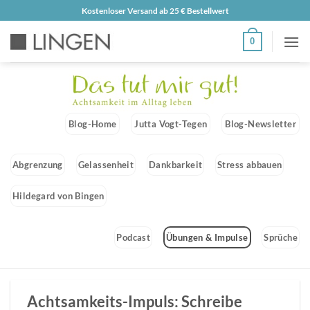
Zum
Kostenloser Versand ab 25 € Bestellwert
Inhalt
0
springen
Blog-Home
Jutta Vogt-Tegen
Blog-Newsletter
Abgrenzung
Gelassenheit
Dankbarkeit
Stress abbauen
Hildegard von Bingen
Podcast
Übungen & Impulse
Sprüche
Achtsamkeits-Impuls: Schreibe