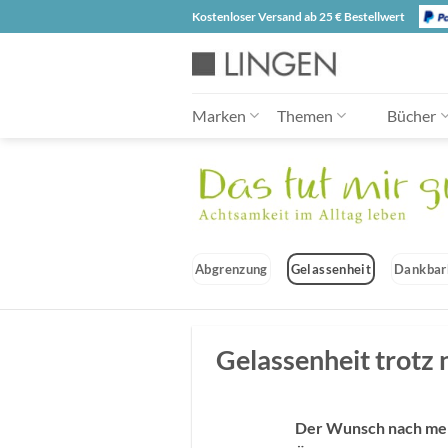
Zum
Kostenloser Versand ab 25 € Bestellwert
Inhalt
springen
Marken
Themen
Bücher
Abgrenzung
Gelassenheit
Dankbar
Gelassenheit trotz
Der Wunsch nach mehr