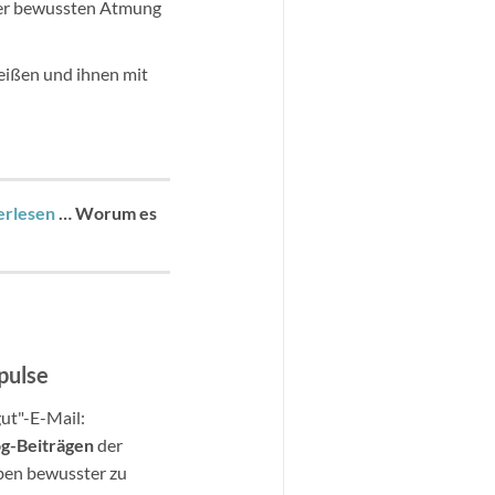
 der bewussten Atmung
eißen und ihnen mit
erlesen
…
Worum es
pulse
gut"-E-Mail:
og-Beitr
ä
gen
der
ben bewusster zu