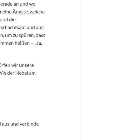
 gerade an und wo
 meine Ängste, welche
 und die
rart achtsam und aus
n, um zu spüren, dass
kommen heißen – „Ja,
ürfen wir unsere
 Wie der Nebel am
nd aus und verbinde