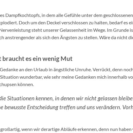
ines Dampfkochtopfs, in dem alle Gefühle unter dem geschlossenen 
xplodiert. Doch um den Deckel verschlossen zu halten, bedarf es e
Nervenleistung steht unserer Gelassenheit im Wege. Im Grunde is
 anstrengender als sich den Ängsten zu stellen. Wäre da nicht di
t braucht es ein wenig Mut
 Gedanke an den Urlaub in ängstliche Unruhe. Verrückt, denn noch i
 Situation wunderbar, wie sehr meine Gedanken mich innerhalb von 
schupsen können.
ie Situationen kennen, in denen wir nicht gelassen bleib
ne bewusste Entscheidung treffen und uns verändern.
Vorh
 großartig, wenn wir derartige Abläufe erkennen, denn nun haben w