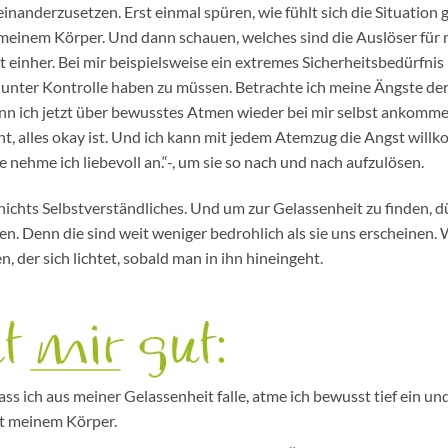
inanderzusetzen. Erst einmal spüren, wie fühlt sich die Situation
n meinem Körper. Und dann schauen, welches sind die Auslöser für
einher. Bei mir beispielsweise ein extremes Sicherheitsbedürfnis
s unter Kontrolle haben zu müssen. Betrachte ich meine Ängste de
ann ich jetzt über bewusstes Atmen wieder bei mir selbst ankomme
t, alles okay ist. Und ich kann mit jedem Atemzug die Angst will
e nehme ich liebevoll an.“-, um sie so nach und nach aufzulösen.
nichts Selbstverständliches. Und um zur Gelassenheit zu finden, d
n. Denn die sind weit weniger bedrohlich als sie uns erscheinen.
 der sich lichtet, sobald man in ihn hineingeht.
ass ich aus meiner Gelassenheit falle, atme ich bewusst tief ein u
it meinem Körper.