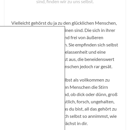
sind, finden wir zu uns selbst.
Vielleicht gehörst du ja zu den glücklichen Menschen,
die komplett mit sich im Reinen sind. Die sich in ihrer
Haut absolut wohlfühlen und frei von äußeren
Einflüssen ihren Weg gehen. Sie empfinden sich selbst
als vollkommen, strahlen Gelassenheit und eine
Zufriedenheit mit sich selbst aus, die beneidenswert
ist. Meistens sind diese Menschen jedoch rar gesät.
Schon der Gedanke, sich selbst als vollkommen zu
bezeichnen, lässt die meisten Menschen die Stirn
runzeln. Doch so wie wir sind, ob dick oder dünn, groß
oder klein, schüchtern, ängstlich, forsch, ungehalten,
fröhlich, hadernd – alles, was du bist, all das gehört zu
dir. Und je gelassener du dich selbst so annimmst, wie
du bist, desto mehr Liebe wächst in dir.