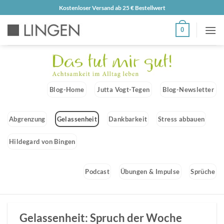
Zum
Kostenloser Versand ab 25 € Bestellwert
Inhalt
0
springen
Blog-Home
Jutta Vogt-Tegen
Blog-Newsletter
Abgrenzung
Gelassenheit
Dankbarkeit
Stress abbauen
Hildegard von Bingen
Podcast
Übungen & Impulse
Sprüche
Gelassenheit: Spruch der Woche