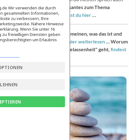
mit anderen teilst!
Interessantes zum Thema
ag.de Wir verwenden die durch
en gesammelten Informationen,
"Spruch der Woche"
findest du hier
…
bsite zu verbessern, Ihre
Marketingzwecke. Nähere Hinweise
erklärung. Wenn Sie unter 16
Über Achtsamkeit im allgemeinen, was das ist und
g zu freiwilligen Diensten geben
ngsberechtigten um Erlaubnis
wie es dir hilft, kannst du
hier weiterlesen
…
Worum
es speziell beim Thema "Gelassenheit" geht,
findest
du hier
...
OPTIONEN
BLEHNEN
EPTIEREN