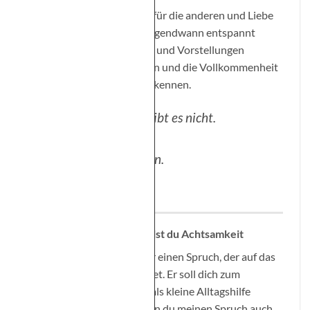
Liebe für dich selbst, Liebe für die anderen und Liebe
für das Leben. Bis wir alle irgendwann entspannt
unsere vielen Erwartungen und Vorstellungen
loslassen, das Sein genießen und die Vollkommenheit
des jeweiligen Moments erkennen.
Ein anderes „Du“ gibt es nicht.
Und so wie du bist,
bist du vollkommen.
Teile den Spruch, dann teilst du Achtsamkeit
Jede Woche findest du hier einen Spruch, der auf das
Thema der Woche hindeutet. Er soll dich zum
Nachdenken anregen und als kleine Alltagshilfe
dienen. Ich freue mich, wenn du meinen Spruch auch