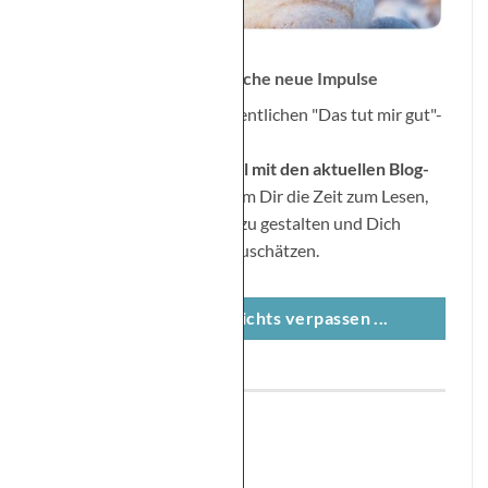
Folge dem Blog – Jede Woche neue Impulse
Bleib am Ball mit der wöchentlichen "Das tut mir gut"-
E-Mail:
Freitags gibt es eine E
‐
Mail mit den aktuellen Blog-
Beitr
ä
gen
der Woche. Nimm Dir die Zeit zum Lesen,
um Dein Leben bewusster zu gestalten und Dich
selbst entsprechend wertzuschätzen.
Klar möchte ich nichts verpassen ...