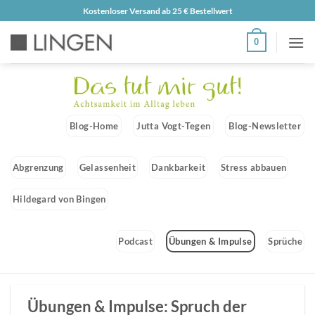
Zum
Kostenloser Versand ab 25 € Bestellwert
Inhalt
0
springen
Blog-Home
Jutta Vogt-Tegen
Blog-Newsletter
Abgrenzung
Gelassenheit
Dankbarkeit
Stress abbauen
Hildegard von Bingen
Podcast
Übungen & Impulse
Sprüche
Übungen & Impulse: Spruch der