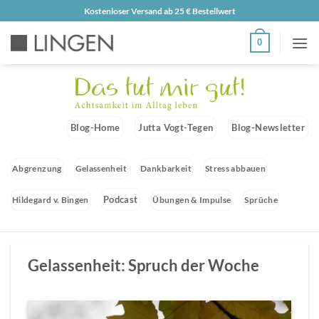
Zum
Kostenloser Versand ab 25 € Bestellwert
Inhalt
0
springen
Blog-Home
Jutta Vogt-Tegen
Blog-Newsletter
Abgrenzung
Gelassenheit
Dankbarkeit
Stress abbauen
Podcast
Hildegard v. Bingen
Übungen & Impulse
Sprüche
Gelassenheit: Spruch der Woche