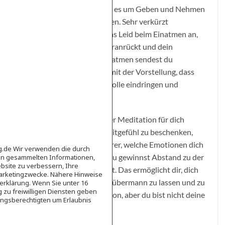
Mitgefühlsmeditation geht es um Geben und Nehmen
– Annehmen und Aussenden. Sehr verkürzt
beschrieben: Du nimmst das Leid beim Einatmen an,
so dass es näher an dich heranrückt und dein
Mitgefühl weckt. Beim Ausatmen sendest du
Mitgefühl aus, verbunden mit der Vorstellung, dass
dein Mitgefühl in das Leidvolle eindringen und
heilsam wirken kann.
Praktizierst du diese Art der Meditation für dich
selbst, um dich mit Selbstmitgefühl zu beschenken,
erkennst du wesentlich klarer, welche Emotionen dich
ag.de Wir verwenden die durch
gerade am Wickel haben. Du gewinnst Abstand zu der
en gesammelten Informationen,
bsite zu verbessern, Ihre
Emotion, die am Köcheln ist. Das ermöglicht dir, dich
Marketingzwecke. Nähere Hinweise
nicht von deinen Gefühlen übermann zu lassen und zu
erklärung. Wenn Sie unter 16
g zu freiwilligen Diensten geben
spüren: Du
hast
eine Emotion, aber du bist nicht deine
ngsberechtigten um Erlaubnis
Emotion.