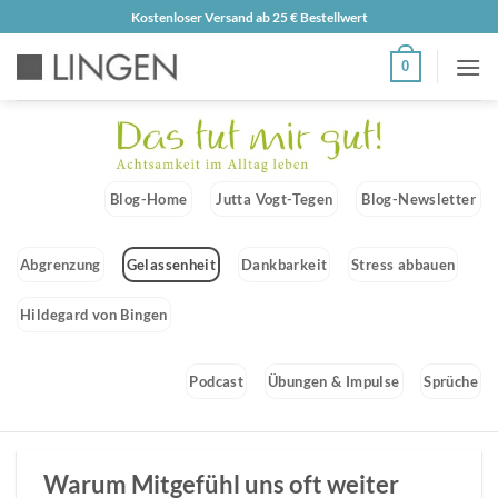
Zum
Kostenloser Versand ab 25 € Bestellwert
Inhalt
0
springen
Blog-Home
Jutta Vogt-Tegen
Blog-Newsletter
Abgrenzung
Gelassenheit
Dankbarkeit
Stress abbauen
Hildegard von Bingen
Podcast
Übungen & Impulse
Sprüche
Warum Mitgefühl uns oft weiter