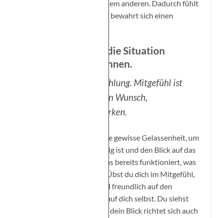
Man bleibt sozusagen bei dem anderen. Dadurch fühlt
man eine Gelassenheit und bewahrt sich einen
umfassenderen Überblick.
Mitgefühl lässt uns die Situation
ganzheitlicher erkennen.
Empathie ist Einfühlung. Mitgefühl ist
Einfühlung plus den Wunsch,
Heilsames zu bewirken.
Mitgefühl bewahrt also eine gewisse Gelassenheit, um
zu schauen, was jetzt wichtig ist und den Blick auf das
Gute zu richten, auf das, was bereits funktioniert, was
erreicht wurde, was da ist. Übst du dich im Mitgefühl,
blickst du wohlwollend und freundlich auf den
anderen beziehungsweise auf dich selbst. Du siehst
nicht nur das Leid, sondern dein Blick richtet sich auch