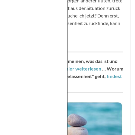
Spüre ich, wie mich die Sorgen anderer fluten, trete
ich bewusst einen Schritt aus der Situation zurück
und frage mich: Was brauche ich jetzt? Denn erst,
wenn ich in meine Gelassenheit zurückfinde, kann
ich auch helfen.
Über Achtsamkeit im allgemeinen, was das ist und
wie es dir hilft, kannst du
hier weiterlesen
…
Worum
es speziell beim Thema "Gelassenheit" geht,
findest
du hier
...