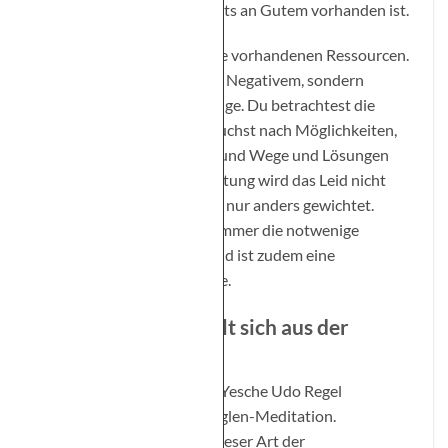
auf das, was im Leben bereits an Gutem vorhanden ist.
Du erkennst gleichzeitig die vorhandenen Ressourcen.
Damit versinkst du nicht in Negativem, sondern
behältst das Positive im Auge. Du betrachtest die
Situation gelassener und suchst nach Möglichkeiten,
wie man das Gute fördern und Wege und Lösungen
finden kann. Mit dieser Haltung wird das Leid nicht
verdrängt oder missachtet, nur anders gewichtet.
Vielleicht trägt Mitgefühl immer die notwenige
Gelassenheit im Gepäck und ist zudem eine
lösungsorientierte Variante.
Mitgefühl entwickelt sich aus der
Achtsamkeit
Der buddhistische Mönch Yesche Udo Regel
unterrichtet Kurse zur Tonglen-Meditation.
(
paramita-online.de
). Bei dieser Art der