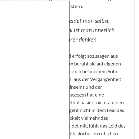
suchen, die Situation zu meistern.
Bei der Empathie leidet man selbst
mit, beim Mitgefühl ist man innerlich
freier und kann klarer denken.
Empathie ist spontaner und erfolgt sozusagen aus
dem Bauch heraus. Vor allem beruht sie auf eigenen
Erfahrungen. Deswegen leide ich bei meinem Sohn
derart mit, weil es ein Gefühl aus der Vergangenheit
triggert, ein Gefühl des Alleinseins und der
Verzweiflung. Mein Mann dagegen hat eine
mitfühlende Haltung. Mitgefühl basiert nicht auf den
eigenen Erfahrungen. Man geht nicht in dem Leid des
anderen auf, sondern entwickelt vielmehr das
Bedürfnis, zu helfen. Man leidet mit, fühlt das Leid des
anderen, ohne selbst in Gefühlslöcher zu rutschen.