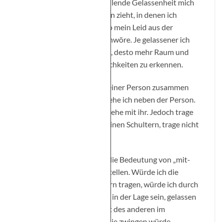
erkenne ich, dass meine fehlende Gelassenheit mich
immer wieder in Situationen zieht, in denen ich
empathisch mitleide und so mein Leid aus der
Vergangenheit heraufbeschwöre. Je gelassener ich
jedoch bei mir selbst bleibe, desto mehr Raum und
Platz schaffe ich, um Möglichkeiten zu erkennen.
Gehe ich zum Beispiel mit einer Person zusammen
einen Weg entlang, dann gehe ich neben der Person.
Ich bin an seiner Seite, ich gehe mit ihr. Jedoch trage
ich die Person nicht auf meinen Schultern, trage nicht
ihr Gewicht.
Vielleicht hilft dieses Bild, die Bedeutung von „mit-
fühlen“ einprägsam darzustellen. Würde ich die
Person auf meinen Schultern tragen, würde ich durch
das Gewicht auch gar nicht in der Lage sein, gelassen
zu gehen, weil mich die Last des anderen im
schlimmsten Falle in die Knie zwingen würde.