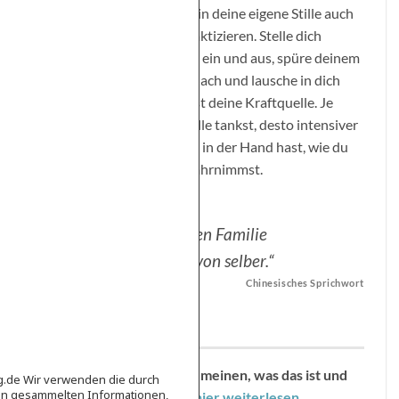
Du kannst diesen Rückzug in deine eigene Stille auch
in dem größten Treiben praktizieren. Stelle dich
aufrecht hin, atme bewusst ein und aus, spüre deinem
gleichmäßigen Atemfluss nach und lausche in dich
hinein. Diese innere Stille ist deine Kraftquelle. Je
häufiger du aus dieser Quelle tankst, desto intensiver
spürst du, dass du es selbst in der Hand hast, wie du
die Welt um dich herum wahrnimmst.
„Zu einer friedlichen Familie
kommt das Glück von selber.“
Chinesisches Sprichwort
Über Achtsamkeit im allgemeinen, was das ist und
ag.de Wir verwenden die durch
en gesammelten Informationen,
wie es dir hilft, kannst du
hier weiterlesen
…