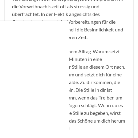
die Vorweihnachtszeit oft als stressig und
überfrachtet. In der Hektik angesichts des
Geschenkewahns und der Vorbereitungen für die
Festtage vergessen wir schnell die Besinnlichkeit und
den Genuss dieser besonderen Zeit.
Sorge für Ruheinseln in deinem Alltag. Warum setzt
du dich nicht einmal für 10 Minuten in eine
Kirchenbank und spürst der Stille an diesem Ort nach.
Oder du gehst in ein Museum und setzt dich für eine
Weile vor ein schönes Gemälde. Zu dir kommen, die
Stille spüren, ganz bei dir sein. Die Stille in dir ist
immer vorhanden, selbst dann, wenn das Treiben um
dich herum die höchsten Wogen schlägt. Wenn du es
schaffst, dich in deine eigene Stille zu begeben, wirst
du sehen, dass du plötzlich das Schöne um dich herum
viel besser genießen kannst.