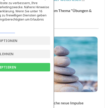
bsite zu verbessern, Ihre
Marketingzwecke. Nähere Hinweise
Weitere Informationen zum Thema "Übungen &
erklärung. Wenn Sie unter 16
g zu freiwilligen Diensten geben
Impulse"
findest du hier
...
ngsberechtigten um Erlaubnis
OPTIONEN
BLEHNEN
EPTIEREN
Folge dem Blog – Jede Woche neue Impulse