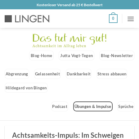
Zum
Kostenloser Versand ab 25 € Bestellwert
Inhalt
0
springen
Blog-Home
Jutta Vogt-Tegen
Blog-Newsletter
Abgrenzung
Gelassenheit
Dankbarkeit
Stress abbauen
Hildegard von Bingen
Podcast
Übungen & Impulse
Sprüche
Achtsamkeits-Impuls: Im Schweigen