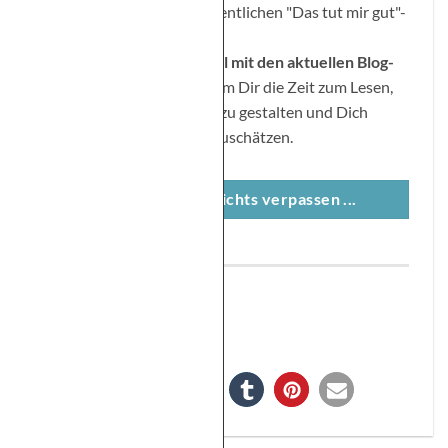
Bleib am Ball mit der wöchentlichen "Das tut mir gut"-
E-Mail:
Freitags gibt es eine E
‐
Mail mit den aktuellen Blog-
Beitr
ä
gen
der Woche. Nimm Dir die Zeit zum Lesen,
um Dein Leben bewusster zu gestalten und Dich
selbst entsprechend wertzuschätzen.
Klar möchte ich nichts verpassen ...