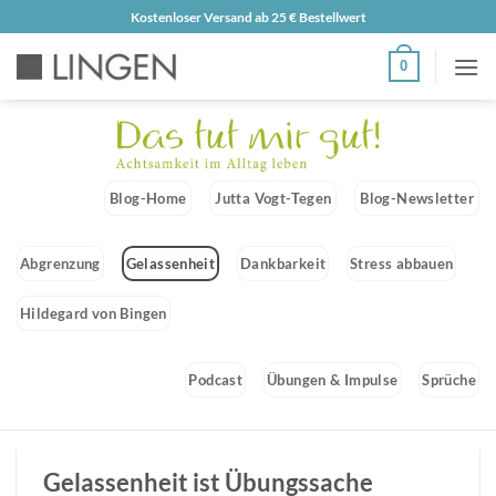
Zum
Kostenloser Versand ab 25 € Bestellwert
Inhalt
0
springen
Blog-Home
Jutta Vogt-Tegen
Blog-Newsletter
Abgrenzung
Gelassenheit
Dankbarkeit
Stress abbauen
Hildegard von Bingen
Podcast
Übungen & Impulse
Sprüche
Gelassenheit ist Übungssache