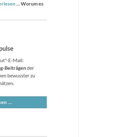
erlesen
…
Worum es
pulse
gut"-E-Mail:
og-Beitr
ä
gen
der
ben bewusster zu
hätzen.
en ...