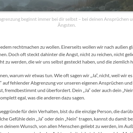
grenzung beginnt immer bei dir selbst – bei deinen Ansprüchen 
Ängsten.
 jedem rechtmachen zu wollen. Einerseits wollen wir nach außen g
n. Doch oft steckt dahinter die Angst, nicht zu reichen, nicht geli
 zu werden, die wir uns selbst gesteckt haben, und die ziemlich h
nnen, warum wir etwas tun. Wie oft sagen wir „Ja“, nicht, weil wir es
a“ auf fehlender Abgrenzung vor unseren eigenen Ansprüchen und
st, fremdbestimmt und überfordert. Dein „Ja“ oder auch dein „Nein
 komplett egal, was die anderen dazu sagen.
ggründe für dein Verhalten, bist du die einzige Person, die darübe
che Gefühle dein „Ja“ oder dein „Nein“ tragen, kannst du damit be
on deinem Wunsch, von allen Menschen geliebt zu werden, im Au