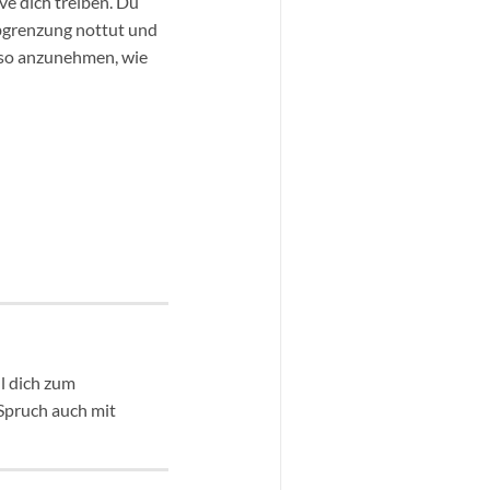
ve dich treiben. Du
Abgrenzung nottut und
ch so anzunehmen, wie
l dich zum
 Spruch auch mit