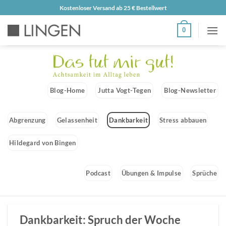
Zum
Kostenloser Versand ab 25 € Bestellwert
Inhalt
0
springen
Blog-Home
Jutta Vogt-Tegen
Blog-Newsletter
Abgrenzung
Gelassenheit
Dankbarkeit
Stress abbauen
Hildegard von Bingen
Podcast
Übungen & Impulse
Sprüche
Dankbarkeit: Spruch der Woche