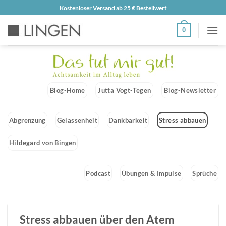
Zum
Kostenloser Versand ab 25 € Bestellwert
Inhalt
0
springen
Blog-Home
Jutta Vogt-Tegen
Blog-Newsletter
Abgrenzung
Gelassenheit
Dankbarkeit
Stress abbauen
Hildegard von Bingen
Podcast
Übungen & Impulse
Sprüche
Stress abbauen über den Atem