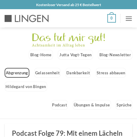
Zum
Kostenloser Versand ab 25 € Bestellwert
Inhalt
0
springen
Blog-Home
Jutta Vogt-Tegen
Blog-Newsletter
Abgrenzung
Gelassenheit
Dankbarkeit
Stress abbauen
Hildegard von Bingen
Podcast
Übungen & Impulse
Sprüche
Podcast Folge 79: Mit einem Lächeln