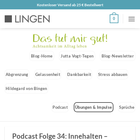
Zum
Kostenloser Versand ab 25 € Bestellwert
Inhalt
0
springen
Blog-Home
Jutta Vogt-Tegen
Blog-Newsletter
Abgrenzung
Gelassenheit
Dankbarkeit
Stress abbauen
Hildegard von Bingen
Podcast
Übungen & Impulse
Sprüche
Podcast Folge 34: Innehalten –