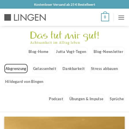
Zum
Kostenloser Versand ab 25 € Bestellwert
Inhalt
0
springen
Blog-Home
Jutta Vogt-Tegen
Blog-Newsletter
Abgrenzung
Gelassenheit
Dankbarkeit
Stress abbauen
Hildegard von Bingen
Podcast
Übungen & Impulse
Sprüche